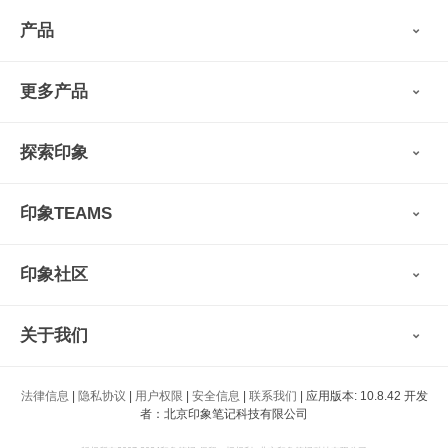
产品
印象笔记
更多产品
会员权益
免费下载
Verse
®
印象笔记·剪藏
探索印象
印象图记
轻记
最新动态
墨笔
印象TEAMS
用户故事
扫描宝
使用技巧
印象时间
功能亮点
视频教程
收藏家
印象社区
申请试用
帮助支持
印象录音机
识堂
认证咨询顾问
小程序
智能硬件
关于我们
印象大使
开发者
公司愿景
法律信息
|
隐私协议
|
用户权限
|
安全信息
|
联系我们
| 应用版本: 10.8.42 开发
印象生态
者：北京印象笔记科技有限公司
新闻动态
加入我们