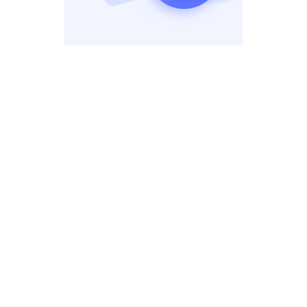
智能摘要，一键提升信息管理效率
使用「智能摘要」功能，为你「剪藏」下来的海量笔记内容一键
生成摘要，也可以为你的现有笔记一键生成「智能摘要」。
产品动态